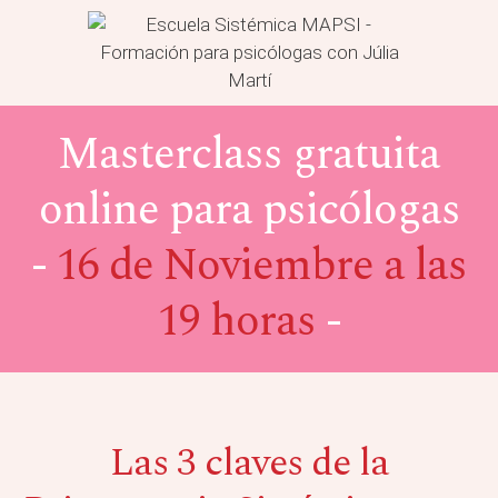
Masterclass gratuita
online para psicólogas
-
16 de Noviembre a las
19 horas
-
Las 3 claves de la