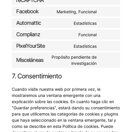
reCAPTCHA
google-
to
fonts
Facebook
Marketing, Funcional
service
Consent
google-
to
Automattic
Estadísticas
recaptcha
Consent
service
to
facebook
Complianz
Funcional
Consent
service
to
automattic
PixelYourSite
Estadísticas
Consent
service
to
complianz
Propósito pendiente de
Misceláneas
service
Consent
investigación
pixelyoursite
to
7. Consentimiento
service
misceláneas
Cuando visite nuestra web por primera vez, le
mostraremos una ventana emergente con una
explicación sobre las cookies. En cuanto haga clic en
"Guardar preferencias", estará dando su consentimiento
para que utilicemos las categorías de cookies y plugins
que haya seleccionado en la ventana emergente, tal y
como se describe en esta Política de cookies. Puede