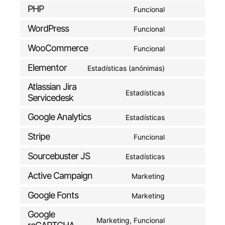
PHP
Funcional
Consent
to
WordPress
Funcional
Consent
service
to
php
WooCommerce
Funcional
Consent
service
to
wordpress
Elementor
Estadísticas (anónimas)
Consent
service
to
woocommerce
Atlassian Jira
Estadísticas
service
Servicedesk
Consent
elementor
to
Google Analytics
Estadísticas
service
Consent
atlassian-
to
Stripe
Funcional
jira-
Consent
service
servicedesk
to
google-
Sourcebuster JS
Estadísticas
Consent
service
analytics
to
stripe
Active Campaign
Marketing
Consent
service
to
sourcebuster-
Google Fonts
Marketing
Consent
service
js
to
active-
Google
Marketing, Funcional
service
campaign
Consent